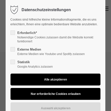
Menu
Datenschutzeinstellungen
Login
Cookies sind hilfreiche kleine Informationsfragmente, die es uns
Benutzername
erleichtern, Ihnen eine optimale bedienbare Website anzubieten.
Erforderlich*
Notwendige Cookies zulassen damit die Website korrekt
funktioniert
Passwort
Externe Medien
Externe Medien wie Youtube und Spotify zulassen
Statistik
Google Analytics zulassen
Anmelden
Discography
Register
|
Lost your password?
Made in Black Forest – die eigenen Waldbrause Songs, die auf
keiner Party fehlen dürfen!
Support
Lorem ipsum dolor sit amet: